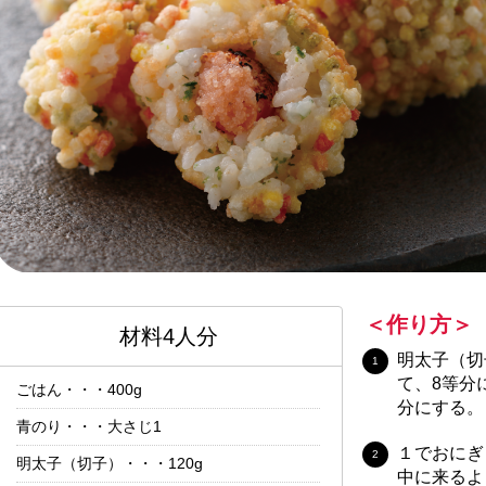
＜作り方＞
材料4人分
明太子（切
て、8等分
ごはん・・・400g
分にする。
青のり・・・大さじ1
１でおにぎ
明太子（切子）・・・120g
中に来るよ