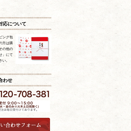
対応について
ピング包
の方は購
その他の
せ」にて
さい。
合わせ