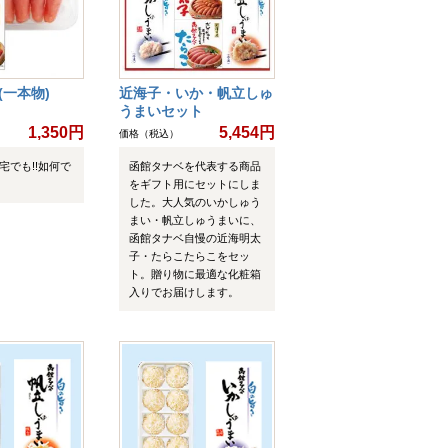
(一本物)
近海子・いか・帆立しゅ
うまいセット
1,350円
5,454円
価格（税込）
自宅でも!!如何で
函館タナベを代表する商品
をギフト用にセットにしま
した。大人気のいかしゅう
まい・帆立しゅうまいに、
函館タナベ自慢の近海明太
子・たらこたらこをセッ
ト。贈り物に最適な化粧箱
入りでお届けします。