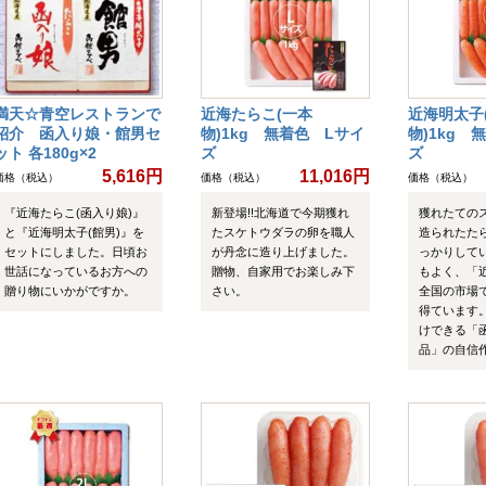
満天☆青空レストランで
近海たらこ(一本
近海明太子
紹介 函入り娘・館男セ
物)1kg 無着色 Lサイ
物)1kg 
ット 各180g×2
ズ
ズ
5,616円
11,016円
価格（税込）
価格（税込）
価格（税込）
『近海たらこ(函入り娘)』
新登場!!北海道で今期獲れ
獲れたての
と『近海明太子(館男)』を
たスケトウダラの卵を職人
造られたた
セットにしました。日頃お
が丹念に造り上げました。
っかりして
世話になっているお方への
贈物、自家用でお楽しみ下
もよく、「
贈り物にいかがですか。
さい。
全国の市場
得ています
けできる「
品」の自信作