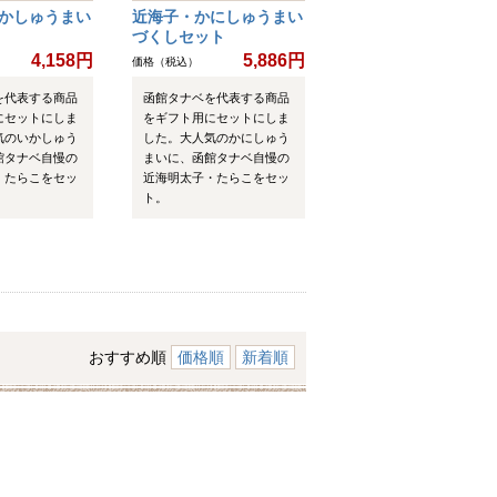
かしゅうまい
近海子・かにしゅうまい
づくしセット
4,158円
5,886円
価格（税込）
を代表する商品
函館タナベを代表する商品
にセットにしま
をギフト用にセットにしま
気のいかしゅう
した。大人気のかにしゅう
館タナベ自慢の
まいに、函館タナベ自慢の
・たらこをセッ
近海明太子・たらこをセッ
ト。
おすすめ順
価格順
新着順