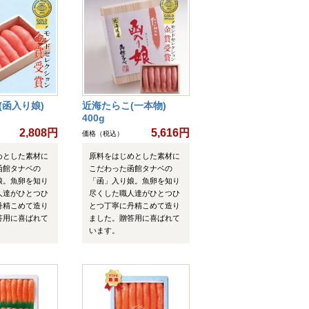
(函入り娘)
近海たらこ(一本物)
400g
2,808円
5,616円
価格（税込）
めとした素材に
原料をはじめとした素材に
函館タナベの
こだわった函館タナベの
娘。魚卵を知り
「函」入り娘。魚卵を知り
人達がひとつひ
尽くした職人達がひとつひ
丹精こめて造り
とつ丁寧に丹精こめて造り
答用に喜ばれて
ました。贈答用に喜ばれて
います。