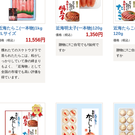
近海たらこ(一本物)1kg
近海明太子(一本物)120g
近海たらこ
2Lサイズ
120g
1,350円
価格（税込）
11,556円
価格（税込）
価格（税込）
贈物に!!ご自宅でも!!如何で
獲れたてのスケトウダラで
すか
贈物に!!ご
造られたたらこは、粒がし
すか
っかりしていて身の締まり
もよく、「近海物」として
全国の市場でも高い評価を
得ています。