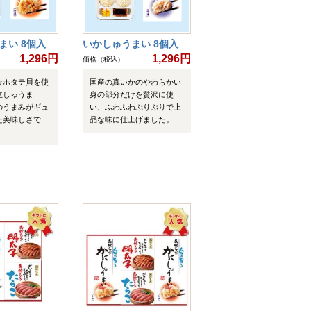
まい 8個入
いかしゅうまい 8個入
1,296円
1,296円
価格（税込）
なホタテ貝を使
国産の真いかのやわらかい
立しゅうま
身の部分だけを贅沢に使
のうまみがギュ
い、ふわふわぷりぷりで上
た美味しさで
品な味に仕上げました。