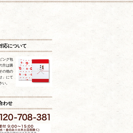
対応について
ピング包
の方は購
その他の
せ」にて
さい。
合わせ