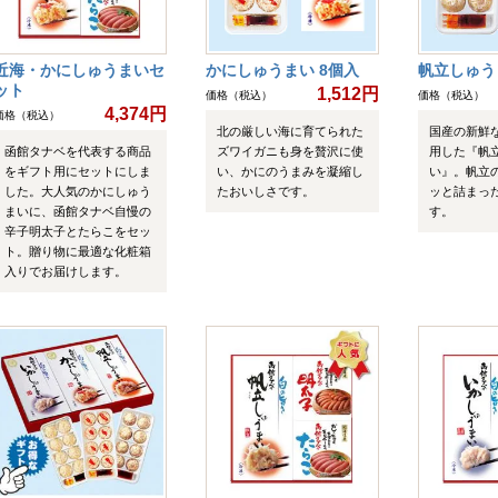
近海・かにしゅうまいセ
かにしゅうまい 8個入
帆立しゅう
ット
1,512円
価格（税込）
価格（税込）
4,374円
価格（税込）
北の厳しい海に育てられた
国産の新鮮
函館タナベを代表する商品
ズワイガニも身を贅沢に使
用した『帆
をギフト用にセットにしま
い、かにのうまみを凝縮し
い』。帆立
した。大人気のかにしゅう
たおいしさです。
ッと詰まっ
まいに、函館タナベ自慢の
す。
辛子明太子とたらこをセッ
ト。贈り物に最適な化粧箱
入りでお届けします。