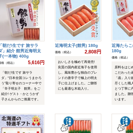
「朝だ!生です 旅サラ
近海明太子(館男) 180g
近海たらこ
ダ」紹介 館男近海明太
180g
2,808円
価格（税込）
子(一本物) 400g
価格（税込）
5,616円
おいしさを極めて再発売!
価格（税込）
良質の国内産近海子を使用
原料をはじ
「朝だ!生です 旅サラ
し、風味豊かな独自のブレ
こだわった
ダ」“日本全国コレうまかろ
ンドの唐辛子で極上の明太
「函」入り
う”取り寄せのコーナー中で
子に仕上げました。ご贈答
尽くした職
「辛子明太子 館男」をご
にも最適な木箱入り。
とつ丁寧に
紹介! ゲスト・かとうかず
ました。贈
子さんからのご推薦です。
います。