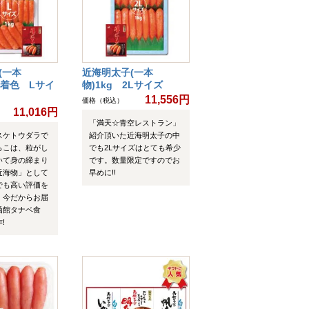
(一本
近海明太子(一本
無着色 Lサイ
物)1kg 2Lサイズ
11,556円
価格（税込）
11,016円
「満天☆青空レストラン」
スケトウダラで
紹介頂いた近海明太子の中
らこは、粒がし
でも2Lサイズはとても希少
いて身の締まり
です。数量限定ですのでお
近海物」として
早めに!!
でも高い評価を
。今だからお届
函館タナベ食
!