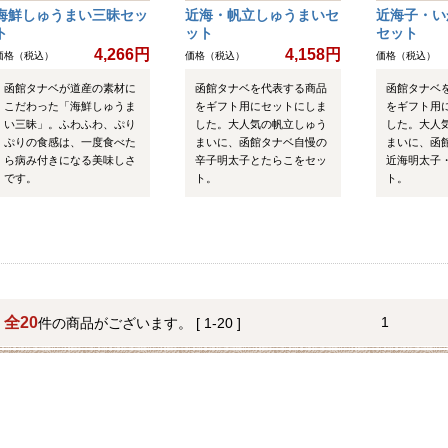
海鮮しゅうまい三昧セッ
近海・帆立しゅうまいセ
近海子・い
ト
ット
セット
4,266円
4,158円
価格（税込）
価格（税込）
価格（税込）
函館タナベが道産の素材に
函館タナベを代表する商品
函館タナベ
こだわった「海鮮しゅうま
をギフト用にセットにしま
をギフト用
い三昧」。ふわふわ、ぷり
した。大人気の帆立しゅう
した。大人
ぷりの食感は、一度食べた
まいに、函館タナベ自慢の
まいに、函
ら病み付きになる美味しさ
辛子明太子とたらこをセッ
近海明太子
です。
ト。
ト。
全20
1
件の商品がございます。 [ 1-20 ]