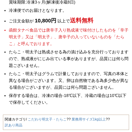
賞味期限:冷凍3ヶ月(解凍後冷蔵8日)
冷凍便でのお届けとなります。
送料無料
10,800円
ご注文金額が
以上で
函館タナベ食品では唐辛子入り熟成液で味付けしたものを「辛子
明太子」又は「明太子」、唐辛子の入っていないものを「たら
こ」と呼んでおります。
たらこ・明太子は熟成させる為の漬け込みを充分行っております
ので、熟成液がにじみ出ている事がありますが、品質には何ら問
題ございません。
たらこ・明太子はグラムで計量しておりますので、写真の本体と
異なる場合がございます。又、卵は自然物である為多少色が異な
る場合がございますが、品質には何ら問題ございません。
保存する場合は、冷凍の場合-18℃以下、冷蔵の場合は10℃以下
で保存してください。
関連カテゴリ
こだわり明太子・たらこ
業務用サイズ1kg以上
訳あり商品