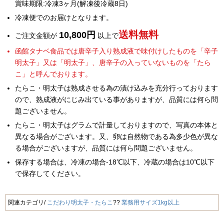
賞味期限:冷凍3ヶ月(解凍後冷蔵8日)
冷凍便でのお届けとなります。
送料無料
10,800円
ご注文金額が
以上で
函館タナベ食品では唐辛子入り熟成液で味付けしたものを「辛子
明太子」又は「明太子」、唐辛子の入っていないものを「たら
こ」と呼んでおります。
たらこ・明太子は熟成させる為の漬け込みを充分行っております
ので、熟成液がにじみ出ている事がありますが、品質には何ら問
題ございません。
たらこ・明太子はグラムで計量しておりますので、写真の本体と
異なる場合がございます。又、卵は自然物である為多少色が異な
る場合がございますが、品質には何ら問題ございません。
保存する場合は、冷凍の場合-18℃以下、冷蔵の場合は10℃以下
で保存してください。
関連カテゴリ
こだわり明太子・たらこ
業務用サイズ1kg以上