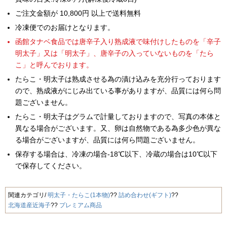
ご注文金額が 10,800円 以上で送料無料
冷凍便でのお届けとなります。
函館タナベ食品では唐辛子入り熟成液で味付けしたものを「辛子
明太子」又は「明太子」、唐辛子の入っていないものを「たら
こ」と呼んでおります。
たらこ・明太子は熟成させる為の漬け込みを充分行っております
ので、熟成液がにじみ出ている事がありますが、品質には何ら問
題ございません。
たらこ・明太子はグラムで計量しておりますので、写真の本体と
異なる場合がございます。又、卵は自然物である為多少色が異な
る場合がございますが、品質には何ら問題ございません。
保存する場合は、冷凍の場合-18℃以下、冷蔵の場合は10℃以下
で保存してください。
関連カテゴリ
明太子・たらこ(1本物)
詰め合わせ(ギフト)
北海道産近海子
プレミアム商品