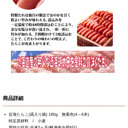
商品詳細
近海たらこ(函入り娘) 180g 無着色(4～6本)
特定原材料 / 小麦
賞味の目安:冷凍3ヶ月(解凍後冷蔵8日)