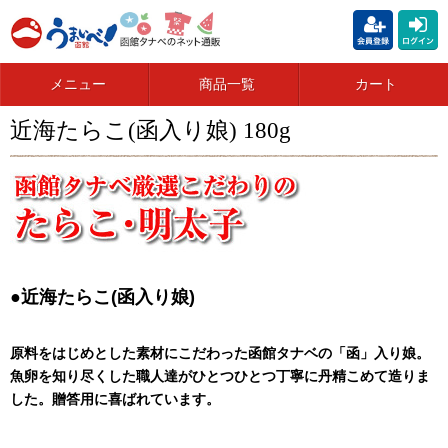
メニュー
商品一覧
カート
近海たらこ(函入り娘) 180g
●近海たらこ(函入り娘)
原料をはじめとした素材にこだわった函館タナベの「函」入り娘。
魚卵を知り尽くした職人達がひとつひとつ丁寧に丹精こめて造りま
した。贈答用に喜ばれています。