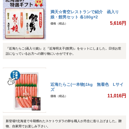
満天☆青空レストランで紹介 函入り
娘・館男セット 各180g×2
5,616円
価格（税込）
『近海たらこ(函入り娘)』と『近海明太子(館男)』をセットにしました。日頃お世
話になっているお方への贈り物にいかがですか。
近海たらこ(一本物)1kg 無着色 Lサイ
ズ
11,016円
価格（税込）
新登場!!北海道で今期獲れたスケトウダラの卵を職人が丹念に造り上げました。贈
物、自家用でお楽しみ下さい。