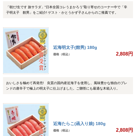
「朝だ!生です 旅サラダ」“日本全国コレうまかろう”取り寄せのコーナー中で「辛
子明太子 館男」をご紹介! ゲスト・かとうかず子さんからのご推薦です。
近海明太子(館男) 180g
2,808円
価格（税込）
おいしさを極めて再発売! 良質の国内産近海子を使用し、風味豊かな独自のブレ
ンドの唐辛子で極上の明太子に仕上げました。ご贈答にも最適な木箱入り。
近海たらこ(函入り娘) 180g
2,808円
価格（税込）