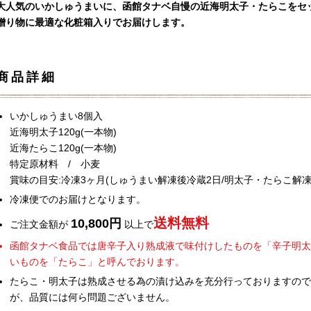
大人気のいかしゅうまいに、函館タナベ自慢の近海明太子・たらこをセ
贈り物に最適な化粧箱入りでお届けします。
商品詳細
いかしゅうまい8個入
近海明太子120g(一本物)
近海たらこ120g(一本物)
特定原材料 / 小麦
賞味の目安:冷凍3ヶ月(しゅうまい解凍後冷蔵2日/明太子・たらこ解凍
冷凍便でのお届けとなります。
送料無料
10,800円
ご注文金額が
以上で
函館タナベ食品では唐辛子入り熟成液で味付けしたものを「辛子明太
いものを「たらこ」と呼んでおります。
たらこ・明太子は熟成させる為の漬け込みを充分行っておりますので
が、品質には何ら問題ございません。