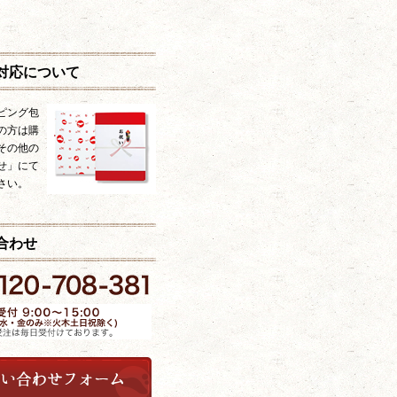
対応について
ピング包
の方は購
その他の
せ」にて
さい。
合わせ