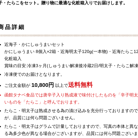
子・たらこをセット。贈り物に最適な化粧箱入りでお届けします。
商品詳細
近海子・かにしゅうまいセット
かにしゅうまい 8個入×2箱・近海明太子120g(一本物)・近海たらこ12
化粧箱入
賞味の目安:冷凍3ヶ月(しゅうまい解凍後冷蔵2日/明太子・たらこ解凍
冷凍便でのお届けとなります。
送料無料
10,800円
ご注文金額が
以上で
函館タナベ食品では唐辛子入り熟成液で味付けしたものを「辛子明太
いものを「たらこ」と呼んでおります。
たらこ・明太子は熟成させる為の漬け込みを充分行っておりますので
が、品質には何ら問題ございません。
たらこ・明太子はグラムで計量しておりますので、写真の本体と異な
る為多少色が異なる場合がございますが、品質には何ら問題ございま