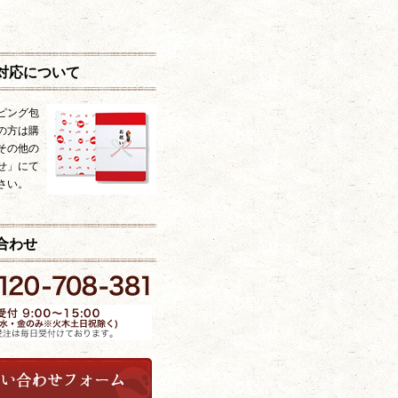
対応について
ピング包
の方は購
その他の
せ」にて
さい。
合わせ