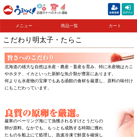
メニュー
商品一覧
カート
こだわり明太子・たらこ
北海道の雄大な自然は水産・農産・畜産を育み、特に水産物はカニ
やホタテ、イカといった新鮮な魚介類が豊富にあります。
何よりも水産物の宝庫でもある函館の食材を厳選し、原料の味付け
にもこだわっています。
厳寒のベーリング海にて漁獲されるすけとうだらの
卵が原料。なかでも、もっとも成熟する時期に獲れ
たものを船上にて処理し、急速冷凍で鮮度を確保し