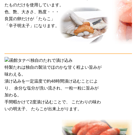
たものだけを使用しています。
色、艶、大きさ、熟度・・・
良質の卵だけが「たらこ」
「辛子明太子」になります。
特製たれは独自の製法でほのかな甘く程よい旨みが
味わえる。
漬け込みを一定温度で
約48時間漬け込むことによ
り、
余分な塩分が洗い流され、
一粒一粒に旨みが
加わる。
手間暇かけて2度漬け込むことで、
こだわりの味わ
いの明太子、
たらこが出来上がります。